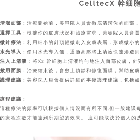
CelltecX 
清潔面部
：治療開始前，美容院人員會徹底清潔你的面部
選擇工具
：根據你的皮膚狀況和治療需求，
會
美容院人員
微針療法
：利用細小的針頭輕微刺入皮膚表層，形成微小
水光導入
：使用水光導入儀，通過高壓將上清液快速滲透
注入上清液
：將X2 幹細胞上清液均勻地注入面部皮膚，
敷用面膜
：治療結束後，會敷上鎮靜和修復面膜，幫助皮
護理建議
：
會提供詳細的事後護理建議，包括
美容院人員
療程建議
：
這種療法的頻率可以根據個人情況而有所不同,但一般建議
的療程次數才能達到所期望的效果。 這可能取決於個人的